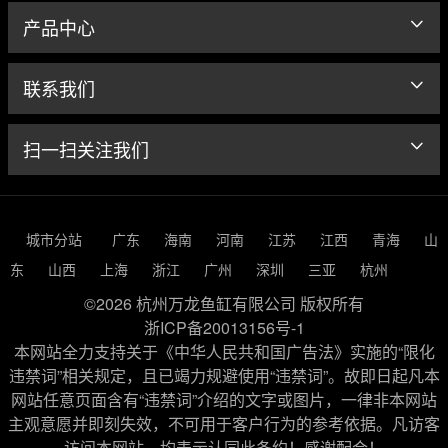
产品中心
联系我们
扫一扫关注我们
城市分站
广东
海南
河南
江苏
江西
青海
山
东
山西
上海
浙江
广州
深圳
三亚
杭州
©2026 杭州万龙鱼缸有限公司 版权所有
浙ICP备20013156号-1
本网站全力支持关于《中华人民共和国广告法》实施的“限化
违禁词”相关规定，且已竭力规避使用“违禁词”。故即日起凡本
网站任意页面含有“违禁词”介绍的文字或图片，一律非本网站
主观意愿并即刻失效，不可用于客户行为的参考依据。凡访客
访问本网站，均表示认同此条约！感谢配合！