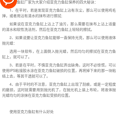
万龙鱼缸厂家为大家介绍
亚克力鱼缸
保养的四大秘诀：
1、在平时，若是发现
亚克力鱼缸
上沾有灰尘，那么可以使用鸡毛
掸，或者用沾有清水的抹布进行擦拭;
如果说在
亚克力鱼缸
上沾上了油污，那么需要在抹布上沾上适量
的清水和软性洗洁剂，然后在
亚克力鱼缸
上轻轻的擦拭。
2、如果说要让亚克力鱼缸能够一直保持光亮，那么可以使用液体
抛光蜡：
选用一块软布，在上面倒入抛光蜡，然后均匀的擦拭在
亚克力鱼
缸
上，就可以了。
3、若是在平时，不慎亚克力鱼缸弄出缺角，这时不必惊慌，可以
使用IPS粘接胶水涂在
亚克力鱼缸
破损的位置，再将掉下来的那一块粘
结上去，等其干透就可以了。
4、由于平时的不注意，亚克力鱼缸上出现了刮痕，或是一定程度
的磨损，这时就需要用到抛光机了，在抛光机上装上布轮，将液体抛
光蜡均匀的涂抹在
亚克力鱼缸
受损的位置。
使用亚克力鱼缸有什么好处